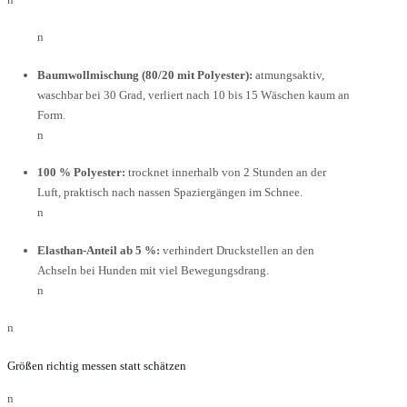
n
Baumwollmischung (80/20 mit Polyester):
atmungsaktiv,
waschbar bei 30 Grad, verliert nach 10 bis 15 Wäschen kaum an
Form.
n
100 % Polyester:
trocknet innerhalb von 2 Stunden an der
Luft, praktisch nach nassen Spaziergängen im Schnee.
n
Elasthan-Anteil ab 5 %:
verhindert Druckstellen an den
Achseln bei Hunden mit viel Bewegungsdrang.
n
n
Größen richtig messen statt schätzen
n