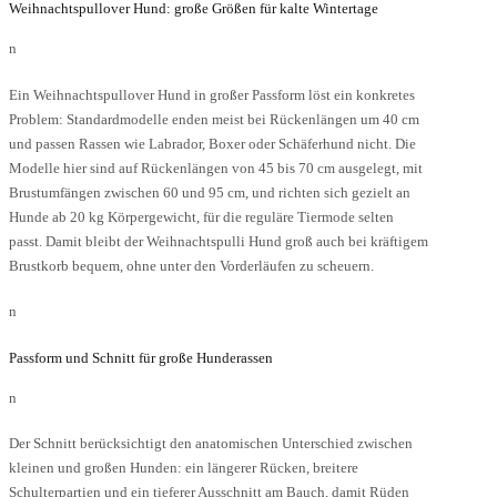
ewählt
gewählt
Weihnachtspullover Hund: große Größen für kalte Wintertage
erden
werden
n
Ein Weihnachtspullover Hund in großer Passform löst ein konkretes
Problem: Standardmodelle enden meist bei Rückenlängen um 40 cm
und passen Rassen wie Labrador, Boxer oder Schäferhund nicht. Die
Modelle hier sind auf Rückenlängen von 45 bis 70 cm ausgelegt, mit
Brustumfängen zwischen 60 und 95 cm, und richten sich gezielt an
Hunde ab 20 kg Körpergewicht, für die reguläre Tiermode selten
passt. Damit bleibt der Weihnachtspulli Hund groß auch bei kräftigem
Brustkorb bequem, ohne unter den Vorderläufen zu scheuern.
n
Passform und Schnitt für große Hunderassen
n
Der Schnitt berücksichtigt den anatomischen Unterschied zwischen
kleinen und großen Hunden: ein längerer Rücken, breitere
Schulterpartien und ein tieferer Ausschnitt am Bauch, damit Rüden