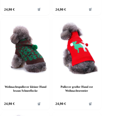
ieses
Dieses
24,90
€
24,90
€
🛒
🛒
rodukt
Produkt
eist
weist
ehrere
mehrere
arianten
Varianten
f.
auf.
ie
Die
ptionen
Optionen
önnen
können
uf
auf
er
der
roduktseite
Produktseite
ewählt
gewählt
erden
werden
Weihnachtspullover kleiner Hund
Pullover großer Hund rot
braun Schneeflocke
Weihnachtsrentier
ieses
Dieses
24,90
€
24,90
€
🛒
🛒
rodukt
Produkt
eist
weist
ehrere
mehrere