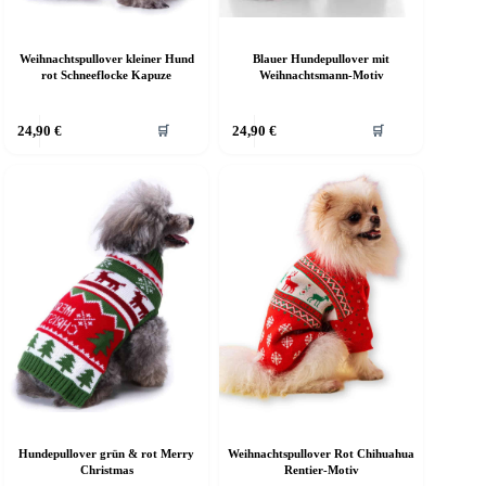
Weihnachtspullover kleiner Hund
Blauer Hundepullover mit
rot Schneeflocke Kapuze
Weihnachtsmann-Motiv
ieses
Dieses
24,90
€
24,90
€
🛒
🛒
rodukt
Produkt
eist
weist
ehrere
mehrere
arianten
Varianten
f.
auf.
ie
Die
ptionen
Optionen
önnen
können
uf
auf
er
der
roduktseite
Produktseite
ewählt
gewählt
erden
werden
Hundepullover grün & rot Merry
Weihnachtspullover Rot Chihuahua
Christmas
Rentier-Motiv