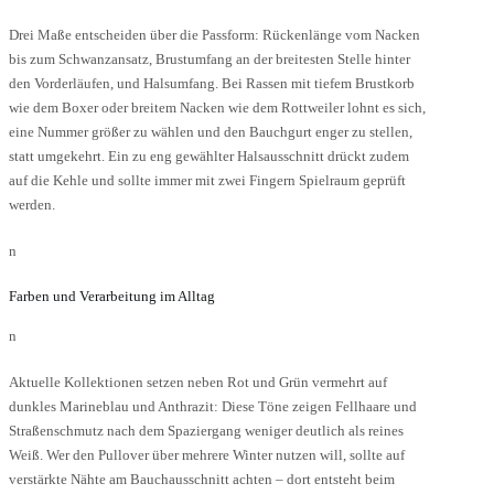
Drei Maße entscheiden über die Passform: Rückenlänge vom Nacken
bis zum Schwanzansatz, Brustumfang an der breitesten Stelle hinter
den Vorderläufen, und Halsumfang. Bei Rassen mit tiefem Brustkorb
wie dem Boxer oder breitem Nacken wie dem Rottweiler lohnt es sich,
eine Nummer größer zu wählen und den Bauchgurt enger zu stellen,
statt umgekehrt. Ein zu eng gewählter Halsausschnitt drückt zudem
auf die Kehle und sollte immer mit zwei Fingern Spielraum geprüft
werden.
n
Farben und Verarbeitung im Alltag
n
Aktuelle Kollektionen setzen neben Rot und Grün vermehrt auf
dunkles Marineblau und Anthrazit: Diese Töne zeigen Fellhaare und
Straßenschmutz nach dem Spaziergang weniger deutlich als reines
Weiß. Wer den Pullover über mehrere Winter nutzen will, sollte auf
verstärkte Nähte am Bauchausschnitt achten – dort entsteht beim