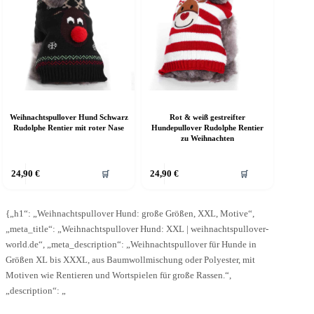
uf
auf
er
der
roduktseite
Produktseite
ewählt
gewählt
erden
werden
Weihnachtspullover Hund Schwarz
Rot & weiß gestreifter
Rudolphe Rentier mit roter Nase
Hundepullover Rudolphe Rentier
zu Weihnachten
ieses
Dieses
24,90
€
24,90
€
🛒
🛒
rodukt
Produkt
eist
weist
ehrere
mehrere
arianten
{„h1“: „Weihnachtspullover Hund: große Größen, XXL, Motive“,
Varianten
f.
auf.
„meta_title“: „Weihnachtspullover Hund: XXL | weihnachtspullover-
ie
Die
world.de“, „meta_description“: „Weihnachtspullover für Hunde in
ptionen
Optionen
Größen XL bis XXXL, aus Baumwollmischung oder Polyester, mit
önnen
können
Motiven wie Rentieren und Wortspielen für große Rassen.“,
uf
auf
er
der
„description“: „
roduktseite
Produktseite