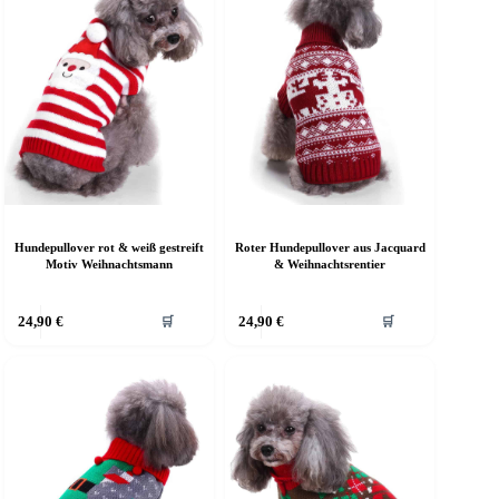
Hundepullover rot & weiß gestreift
Roter Hundepullover aus Jacquard
Motiv Weihnachtsmann
& Weihnachtsrentier
ieses
Dieses
24,90
€
24,90
€
🛒
🛒
rodukt
Produkt
eist
weist
ehrere
mehrere
arianten
Varianten
f.
auf.
ie
Die
ptionen
Optionen
önnen
können
uf
auf