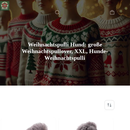
Zum
Startseite
Inhalt
springen
Warenkor
Weihnachtspulli Hund: große
Weihnachtspullover, XXL, Hunde-
Weihnachtspulli