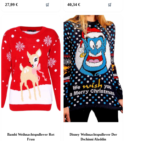
ieses
Dieses
27,99
€
40,34
€
🛒
🛒
rodukt
Produkt
eist
weist
ehrere
mehrere
arianten
Varianten
f.
auf.
ie
Die
ptionen
Optionen
önnen
können
uf
auf
er
der
roduktseite
Produktseite
ewählt
gewählt
erden
werden
Bambi Weihnachtspullover Rot
Disney Weihnachtspullover Der
Frau
Dschinni Aladdin