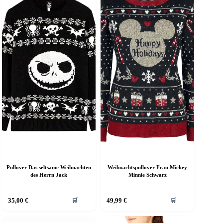
Pullover Das seltsame Weihnachten
Weihnachtspullover Frau Mickey
des Herrn Jack
Minnie Schwarz
ieses
Dieses
35,00
€
49,99
€
🛒
🛒
rodukt
Produkt
eist
weist
ehrere
mehrere