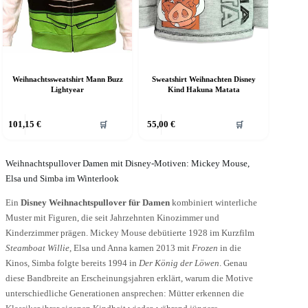
Weihnachtssweatshirt Mann Buzz
Sweatshirt Weihnachten Disney
Lightyear
Kind Hakuna Matata
ieses
Dieses
101,15
€
55,00
€
🛒
🛒
rodukt
Produkt
eist
weist
ehrere
mehrere
arianten
Weihnachtspullover Damen mit Disney-Motiven: Mickey Mouse,
Varianten
f.
auf.
Elsa und Simba im Winterlook
ie
Die
ptionen
Optionen
Ein
Disney Weihnachtspullover für Damen
kombiniert winterliche
önnen
können
Muster mit Figuren, die seit Jahrzehnten Kinozimmer und
uf
auf
Kinderzimmer prägen. Mickey Mouse debütierte 1928 im Kurzfilm
er
der
Steamboat Willie
, Elsa und Anna kamen 2013 mit
Frozen
in die
roduktseite
Produktseite
ewählt
gewählt
Kinos, Simba folgte bereits 1994 in
Der König der Löwen
. Genau
erden
werden
diese Bandbreite an Erscheinungsjahren erklärt, warum die Motive
unterschiedliche Generationen ansprechen: Mütter erkennen die