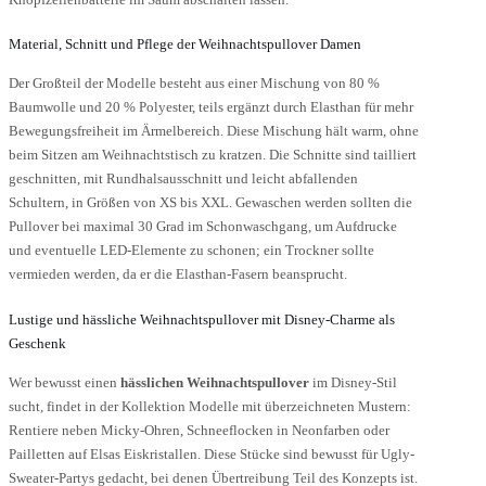
Material, Schnitt und Pflege der Weihnachtspullover Damen
Der Großteil der Modelle besteht aus einer Mischung von 80 %
Baumwolle und 20 % Polyester, teils ergänzt durch Elasthan für mehr
Bewegungsfreiheit im Ärmelbereich. Diese Mischung hält warm, ohne
beim Sitzen am Weihnachtstisch zu kratzen. Die Schnitte sind tailliert
geschnitten, mit Rundhalsausschnitt und leicht abfallenden
Schultern, in Größen von XS bis XXL. Gewaschen werden sollten die
Pullover bei maximal 30 Grad im Schonwaschgang, um Aufdrucke
und eventuelle LED-Elemente zu schonen; ein Trockner sollte
vermieden werden, da er die Elasthan-Fasern beansprucht.
Lustige und hässliche Weihnachtspullover mit Disney-Charme als
Geschenk
Wer bewusst einen
hässlichen Weihnachtspullover
im Disney-Stil
sucht, findet in der Kollektion Modelle mit überzeichneten Mustern:
Rentiere neben Micky-Ohren, Schneeflocken in Neonfarben oder
Pailletten auf Elsas Eiskristallen. Diese Stücke sind bewusst für Ugly-
Sweater-Partys gedacht, bei denen Übertreibung Teil des Konzepts ist.