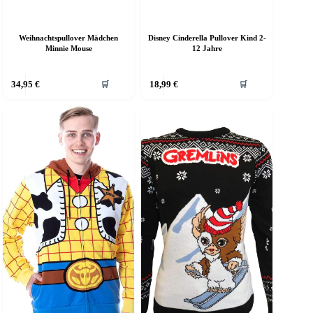
Weihnachtspullover Mädchen
Disney Cinderella Pullover Kind 2-
Minnie Mouse
12 Jahre
ieses
Dieses
34,95
€
18,99
€
🛒
🛒
rodukt
Produkt
eist
weist
ehrere
mehrere
arianten
Varianten
f.
auf.
ie
Die
ptionen
Optionen
önnen
können
uf
auf
er
der
roduktseite
Produktseite
ewählt
gewählt
erden
werden