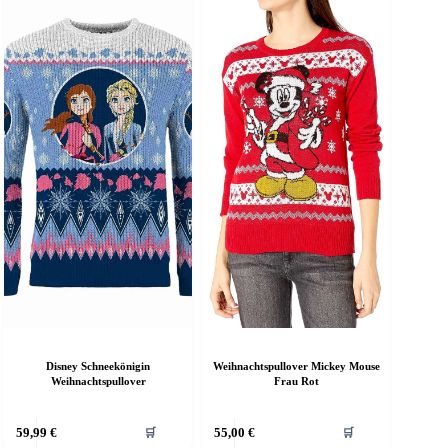
arianten
Varianten
f.
auf.
ie
Die
ptionen
Optionen
önnen
können
uf
auf
er
der
roduktseite
Produktseite
ewählt
gewählt
erden
werden
Disney Schneekönigin
Weihnachtspullover Mickey Mouse
Weihnachtspullover
Frau Rot
ieses
Dieses
59,99
€
55,00
€
🛒
🛒
rodukt
Produkt