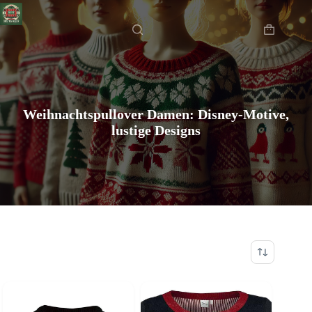
Zum
Startseite
Inhalt
springen
Warenkor
Weihnachtspullover Damen: Disney-Motive,
lustige Designs