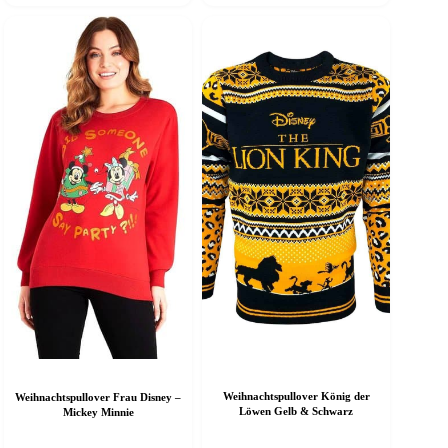
eist
weist
ehrere
mehrere
arianten
Varianten
f.
auf.
ie
Die
ptionen
Optionen
önnen
können
uf
auf
er
der
roduktseite
Produktseite
ewählt
gewählt
erden
werden
Weihnachtspullover König der
Weihnachtspullover Frau Disney –
Löwen Gelb & Schwarz
Mickey Minnie