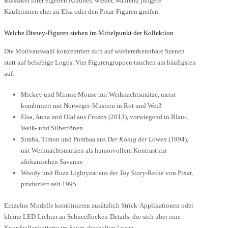
Klassiker ihrer eigenen Kindheit wieder, während jüngere
Käuferinnen eher zu Elsa oder den Pixar-Figuren greifen.
Welche Disney-Figuren stehen im Mittelpunkt der Kollektion
Die Motivauswahl konzentriert sich auf wiedererkennbare Szenen
statt auf beliebige Logos. Vier Figurengruppen tauchen am häufigsten
auf:
Mickey und Minnie Mouse mit Weihnachtsmütze, meist
kombiniert mit Norweger-Mustern in Rot und Weiß
Elsa, Anna und Olaf aus
Frozen
(2013), vorwiegend in Blau-,
Weiß- und Silbertönen
Simba, Timon und Pumbaa aus
Der König der Löwen
(1994),
mit Weihnachtsmützen als humorvollem Kontrast zur
afrikanischen Savanne
Woody und Buzz Lightyear aus der
Toy Story
-Reihe von Pixar,
produziert seit 1995
Einzelne Modelle kombinieren zusätzlich Strick-Applikationen oder
kleine LED-Lichter an Schneeflocken-Details, die sich über eine
Knopfzellenbatterie im Saum abschalten lassen.