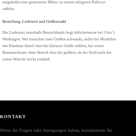
umgekehrt eine gemusterte Mütze zu einem ruhigeren Pullover
wählen.
Bestellung, Lieferzeit und Größenwahl
Die Lieferzeit innerhalb Deutschlands liegt üblicherweise bei 3 bis 5
Werktagen. Wer zwischen zwei Größen schwankt, sollte bei Modellen
mit Elasthan-Anteil eher die kleinere Größe wählen, bei reiner
Baumwollware ohne Stretch eher die größere, da der Stoff nach der
ersten Wäsche leicht einläuft.
KONTAKT
Wenn Sie Fragen oder Anregungen haben, kontaktieren Sie