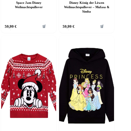
Space Jam Disney
Disney König der Löwen
Weihnachtspullover
Weihnachtspullover – Mufasa &
Simba
ieses
Dieses
59,99
€
59,99
€
🛒
🛒
rodukt
Produkt
eist
weist
ehrere
mehrere
arianten
Varianten
f.
auf.
ie
Die
ptionen
Optionen
önnen
können
uf
auf
er
der
roduktseite
Produktseite
ewählt
gewählt
erden
werden