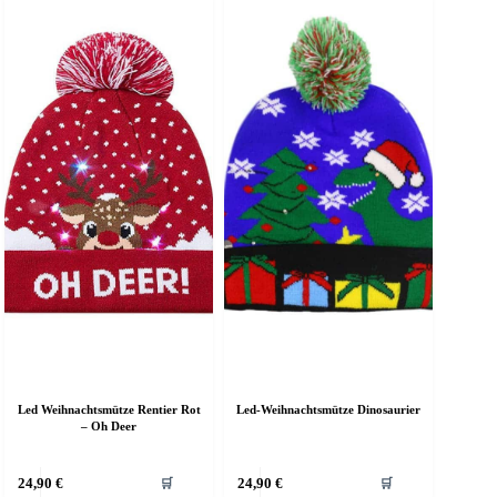
Led Weihnachtsmütze Rentier Rot
Led-Weihnachtsmütze Dinosaurier
– Oh Deer
ieses
Dieses
24,90
€
24,90
€
🛒
🛒
rodukt
Produkt