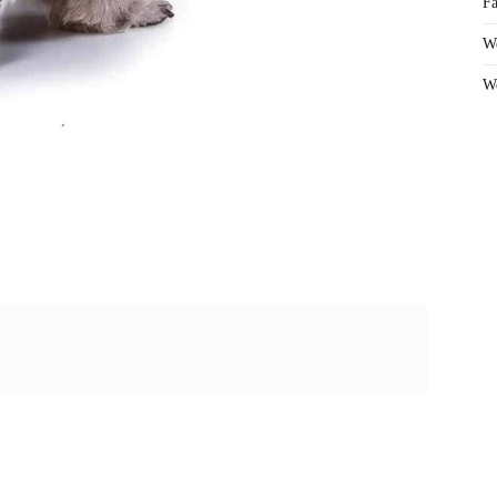
Fa
We
We