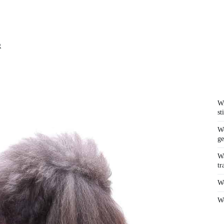
Wi
st
We
ge
Wa
tr
We
Wo