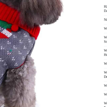
Hä
D
Ni
We
We
St
We
Hu
We
We
De
We
We
We