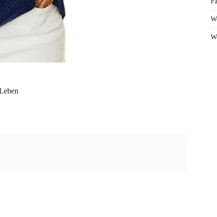
Fa
We
We
 Leben