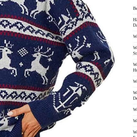
Be
Hä
D
We
We
St
We
Hu
We
We
De
We
We
We