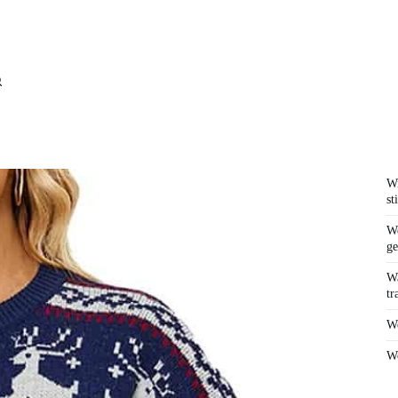
Wi
st
We
ge
Wa
tr
We
Wo