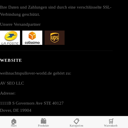
Ihre Daten und Zahlungen sind durch eine verschlüsselte SSL-
Verbindung geschützt.
Unsere Versandpartner
WEBSITE
weihnachtspullover-world.de gehört zu:
AV SEO LLC
Adresse:
1111B S Governors Ave STE 40127
Dover, DE 19904
USA
🏠
🛍️
📋
🛒
Start
Produkte
Kategorien
Warenkorb