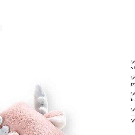
Wi
st
We
ge
Wa
tr
We
Wo