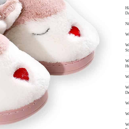
Hä
D
Ni
We
We
St
We
Hu
We
We
De
We
We
We