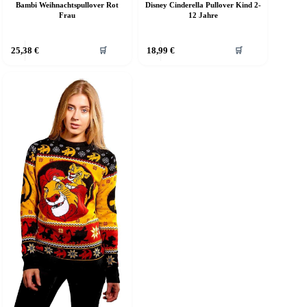
Bambi Weihnachtspullover Rot
Disney Cinderella Pullover Kind 2-
Frau
12 Jahre
ieses
Dieses
25,38
€
18,99
€
🛒
🛒
rodukt
Produkt
eist
weist
ehrere
mehrere
arianten
Varianten
f.
auf.
ie
Die
ptionen
Optionen
önnen
können
uf
auf
er
der
roduktseite
Produktseite
ewählt
gewählt
erden
werden