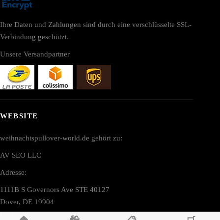
Ihre Daten und Zahlungen sind durch eine verschlüsselte SSL-
Verbindung geschützt.
Unsere Versandpartner
WEBSITE
weihnachtspullover-world.de gehört zu:
AV SEO LLC
Adresse:
1111B S Governors Ave STE 40127
Dover, DE 19904
USA