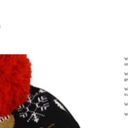
Wi
st
We
ge
Wa
tr
We
Wo