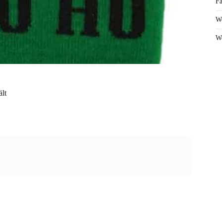
Fa
We
We
lt