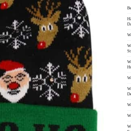
Be
Hä
D
We
We
St
We
Hu
We
We
De
We
We
We