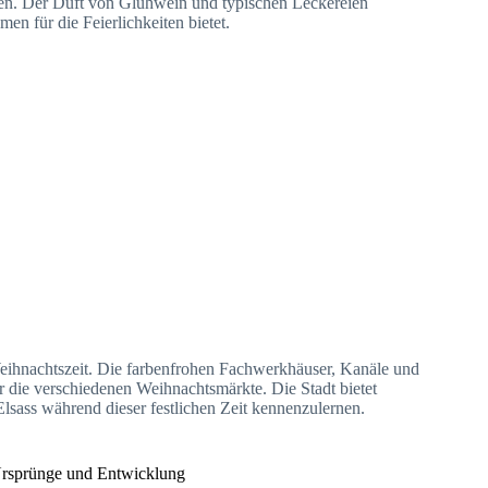
ten. Der Duft von Glühwein und typischen Leckereien
n für die Feierlichkeiten bietet.
Weihnachtszeit. Die farbenfrohen Fachwerkhäuser, Kanäle und
r die verschiedenen Weihnachtsmärkte. Die Stadt bietet
sass während dieser festlichen Zeit kennenzulernen.
rsprünge und Entwicklung