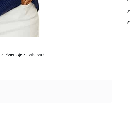
Fa
We
We
r Feiertage zu erleben?