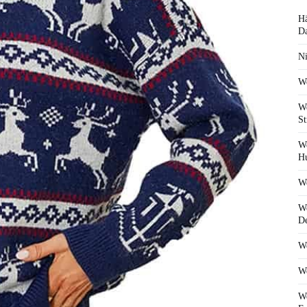
Hä
D
Ni
We
We
St
We
Hu
We
We
De
We
We
We