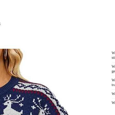
Wi
st
We
ge
Wa
tr
We
Wo