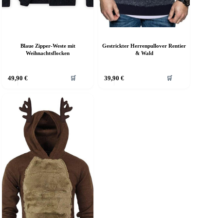
Blaue Zipper-Weste mit
Gestrickter Herrenpullover Rentier
Weihnachtsflocken
& Wald
ieses
Dieses
49,90
€
39,90
€
🛒
🛒
rodukt
Produkt
eist
weist
ehrere
mehrere
arianten
Varianten
f.
auf.
ie
Die
ptionen
Optionen
önnen
können
uf
auf
er
der
roduktseite
Produktseite
ewählt
gewählt
erden
werden