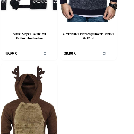
Blaue Zipper-Weste mit
Gestrickter Herrenpullover Rentier
Weihnachtsflocken
& Wald
ieses
Dieses
49,90
€
39,90
€
🛒
🛒
rodukt
Produkt
eist
weist
ehrere
mehrere
arianten
Varianten
f.
auf.
ie
Die
ptionen
Optionen
önnen
können
uf
auf
er
der
roduktseite
Produktseite
ewählt
gewählt
erden
werden