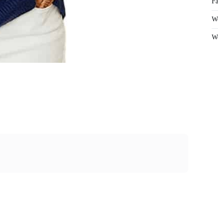
Fa
We
We