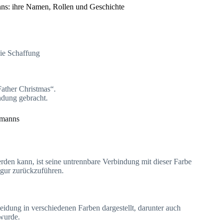
s: ihre Namen, Rollen und Geschichte
die Schaffung
Father Christmas“.
ndung gebracht.
smanns
rden kann, ist seine untrennbare Verbindung mit dieser Farbe
igur zurückzuführen.
idung in verschiedenen Farben dargestellt, darunter auch
wurde.