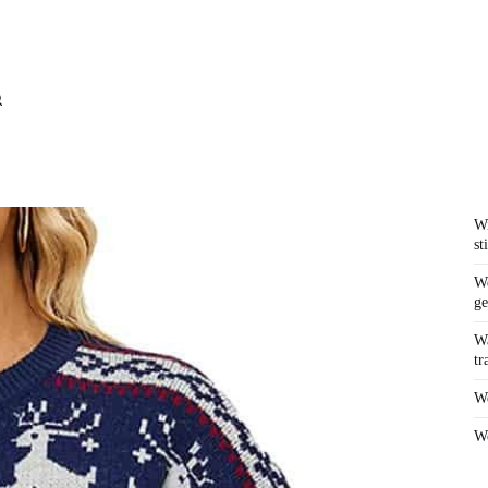
Wi
st
We
ge
Wa
tr
We
Wo