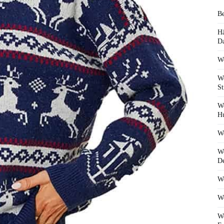
Be
Hä
D
We
We
St
We
Hu
We
We
De
We
We
We