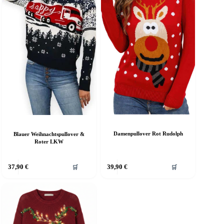
Damenpullover Rot Rudolph
Blauer Weihnachtspullover &
Roter LKW
ieses
Dieses
37,90
€
39,90
€
🛒
🛒
rodukt
Produkt
eist
weist
ehrere
mehrere
arianten
Varianten
f.
auf.
ie
Die
ptionen
Optionen