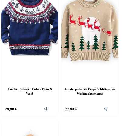
Kinder Pullover Eisbär Blau &
Kinderpullover Beige Schlitten des
Weiß
Weihnachtsmanns
ieses
Dieses
29,90
€
27,90
€
🛒
🛒
rodukt
Produkt
eist
weist
ehrere
mehrere
arianten
Varianten
f.
auf.