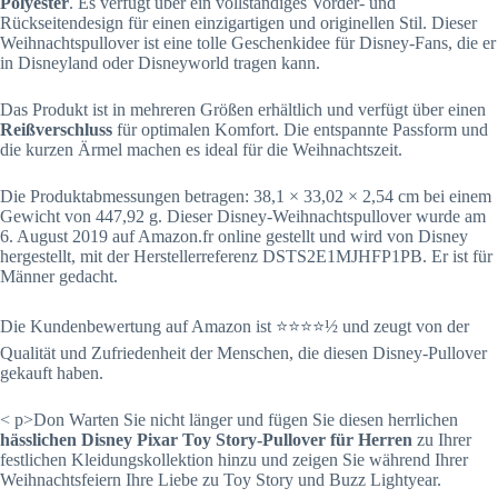
Polyester
. Es verfügt über ein vollständiges Vorder- und
Rückseitendesign für einen einzigartigen und originellen Stil. Dieser
Weihnachtspullover ist eine tolle Geschenkidee für Disney-Fans, die er
in Disneyland oder Disneyworld tragen kann.
Das Produkt ist in mehreren Größen erhältlich und verfügt über einen
Reißverschluss
für optimalen Komfort. Die entspannte Passform und
die kurzen Ärmel machen es ideal für die Weihnachtszeit.
Die Produktabmessungen betragen: 38,1 × 33,02 × 2,54 cm bei einem
Gewicht von 447,92 g. Dieser Disney-Weihnachtspullover wurde am
6. August 2019 auf Amazon.fr online gestellt und wird von Disney
hergestellt, mit der Herstellerreferenz DSTS2E1MJHFP1PB. Er ist für
Männer gedacht.
Die Kundenbewertung auf Amazon ist ⭐⭐⭐⭐½ und zeugt von der
Qualität und Zufriedenheit der Menschen, die diesen Disney-Pullover
gekauft haben.
< p>Don Warten Sie nicht länger und fügen Sie diesen herrlichen
hässlichen Disney Pixar Toy Story-Pullover für Herren
zu Ihrer
festlichen Kleidungskollektion hinzu und zeigen Sie während Ihrer
Weihnachtsfeiern Ihre Liebe zu Toy Story und Buzz Lightyear.