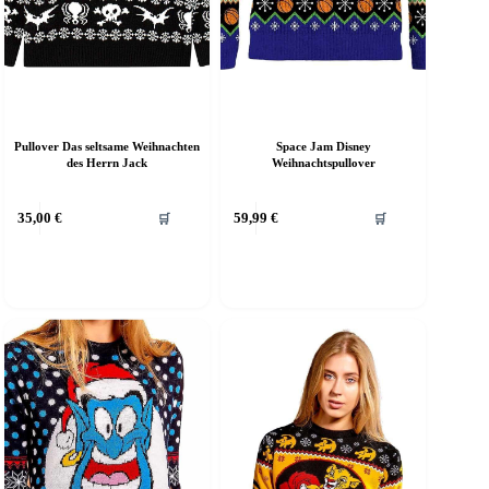
Pullover Das seltsame Weihnachten
Space Jam Disney
des Herrn Jack
Weihnachtspullover
ieses
Dieses
35,00
€
59,99
€
🛒
🛒
rodukt
Produkt
eist
weist
ehrere
mehrere
arianten
Varianten
f.
auf.
ie
Die
ptionen
Optionen
önnen
können
uf
auf
er
der
roduktseite
Produktseite
ewählt
gewählt
erden
werden