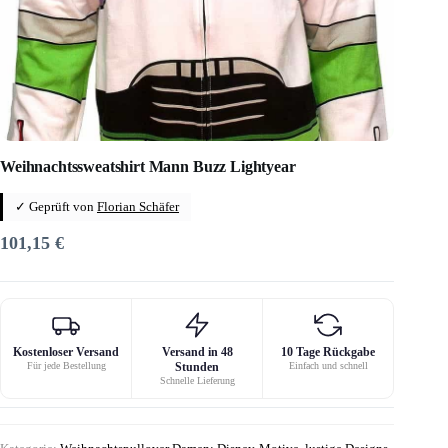
Weihnachtssweatshirt Mann Buzz Lightyear
✓ Geprüft von
Florian Schäfer
101,15
€
Kostenloser Versand
Versand in 48
10 Tage Rückgabe
Für jede Bestellung
Stunden
Einfach und schnell
Schnelle Lieferung