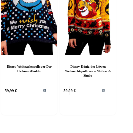
Disney Weihnachtspullover Der
Disney König der Löwen
Dschinni Aladdin
Weihnachtspullover – Mufasa &
Simba
ieses
Dieses
59,99
€
59,99
€
🛒
🛒
rodukt
Produkt
eist
weist
ehrere
mehrere
arianten
Varianten
f.
auf.
ie
Die
ptionen
Optionen
önnen
können