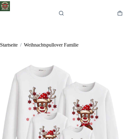
Zum
Inhalt
springen
Warenkor
Startseite
/
Weihnachtspullover Familie