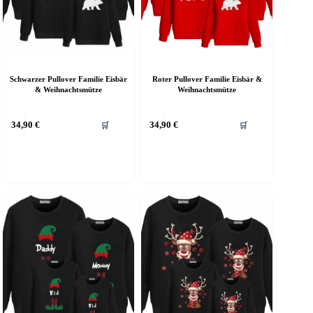
Schwarzer Pullover Familie Eisbär
Roter Pullover Familie Eisbär &
& Weihnachtsmütze
Weihnachtsmütze
ieses
Dieses
34,90
€
34,90
€
🛒
🛒
rodukt
Produkt
eist
weist
ehrere
mehrere
arianten
Varianten
f.
auf.
ie
Die
ptionen
Optionen
önnen
können
uf
auf
er
der
roduktseite
Produktseite
ewählt
gewählt
erden
werden