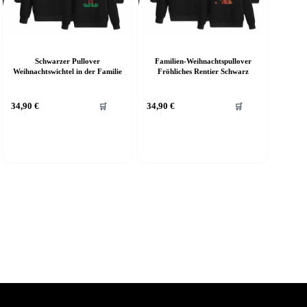
Schwarzer Pullover
Familien-Weihnachtspullover
Weihnachtswichtel in der Familie
Fröhliches Rentier Schwarz
ieses
Dieses
34,90
€
34,90
€
🛒
🛒
rodukt
Produkt
eist
weist
ehrere
mehrere
arianten
Varianten
f.
auf.
ie
Die
ptionen
Optionen
önnen
können
uf
auf
er
der
roduktseite
Produktseite
ewählt
gewählt
erden
werden