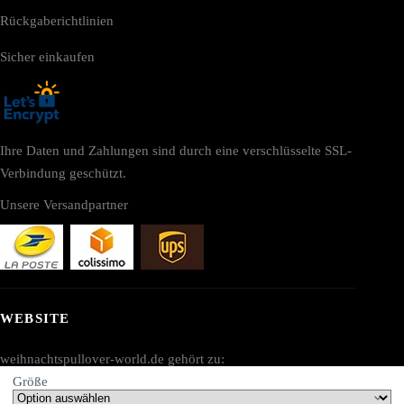
Rückgaberichtlinien
Sicher einkaufen
Ihre Daten und Zahlungen sind durch eine verschlüsselte SSL-
Verbindung geschützt.
Unsere Versandpartner
WEBSITE
weihnachtspullover-world.de gehört zu:
Größe
AV SEO LLC