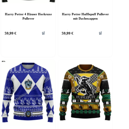
Harry Potter 4 Häuser Horkruxe
Harry Potter Hufflepuff Pullover
Pullover
mit Dachswappen
ieses
Dieses
59,99
€
59,99
€
🛒
🛒
rodukt
Produkt
eist
weist
ehrere
mehrere
arianten
Varianten
f.
auf.
ie
Die
ptionen
Optionen
önnen
können
uf
auf
er
der
roduktseite
Produktseite
ewählt
gewählt
erden
werden