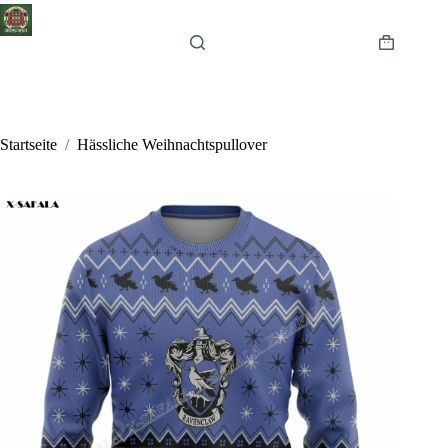
Zum
Inhalt
springen
Warenkor
Startseite
/
Hässliche Weihnachtspullover