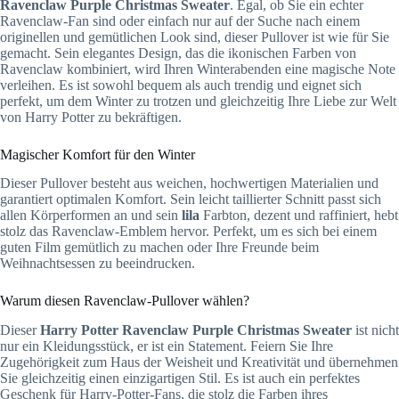
Ravenclaw Purple Christmas Sweater
. Egal, ob Sie ein echter
Ravenclaw-Fan sind oder einfach nur auf der Suche nach einem
originellen und gemütlichen Look sind, dieser Pullover ist wie für Sie
gemacht. Sein elegantes Design, das die ikonischen Farben von
Ravenclaw kombiniert, wird Ihren Winterabenden eine magische Note
verleihen. Es ist sowohl bequem als auch trendig und eignet sich
perfekt, um dem Winter zu trotzen und gleichzeitig Ihre Liebe zur Welt
von Harry Potter zu bekräftigen.
Magischer Komfort für den Winter
Dieser Pullover besteht aus weichen, hochwertigen Materialien und
garantiert optimalen Komfort. Sein leicht taillierter Schnitt passt sich
allen Körperformen an und sein
lila
Farbton, dezent und raffiniert, hebt
stolz das Ravenclaw-Emblem hervor. Perfekt, um es sich bei einem
guten Film gemütlich zu machen oder Ihre Freunde beim
Weihnachtsessen zu beeindrucken.
Warum diesen Ravenclaw-Pullover wählen?
Dieser
Harry Potter Ravenclaw Purple Christmas Sweater
ist nicht
nur ein Kleidungsstück, er ist ein Statement. Feiern Sie Ihre
Zugehörigkeit zum Haus der Weisheit und Kreativität und übernehmen
Sie gleichzeitig einen einzigartigen Stil. Es ist auch ein perfektes
Geschenk für Harry-Potter-Fans, die stolz die Farben ihres