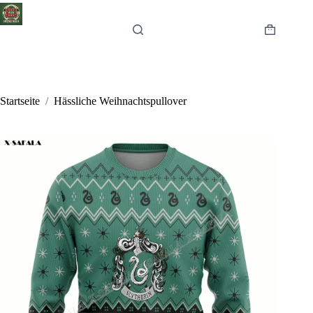
Zum
Inhalt
springen
Warenkor
Startseite
/
Hässliche Weihnachtspullover