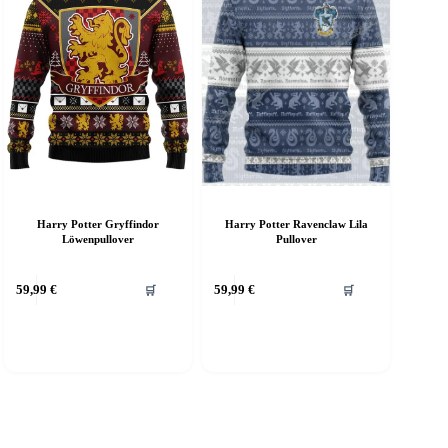
uf
auf
er
der
roduktseite
Produktseite
ewählt
gewählt
erden
werden
Harry Potter Gryffindor
Harry Potter Ravenclaw Lila
Löwenpullover
Pullover
ieses
Dieses
59,99
€
59,99
€
🛒
🛒
rodukt
Produkt
eist
weist
ehrere
mehrere
arianten
Varianten
f.
auf.
ie
Die
ptionen
Optionen
önnen
können
uf
auf