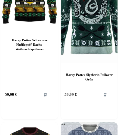
Harry Potter Schwarzer
Hufflepuff-Dachs-
Weihnachtspullover
Harry Potter Slytherin Pullover
Grün
ieses
Dieses
59,99
€
59,99
€
🛒
🛒
rodukt
Produkt
eist
weist
ehrere
mehrere
arianten
Varianten
f.
auf.
ie
Die
ptionen
Optionen
önnen
können