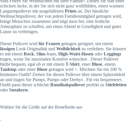
Sind Feiern Sie Weihnachten mit Ihrer Familie? Ziehen Sie statt einer
schicken Jacke, in der Sie sich nicht ganz wohlfühlen, einen warmen
Langarmpullover mit ausgefallenen
Prints
an. Der hässliche
Weihnachtspullover, der von jedem Familienmitglied getragen wird,
bringt Menschen zusammen und trägt dazu bei, eine festliche
Atmosphäre zu schaffen, um einen Abend in Geselligkeit und guter
Laune zu verbringen.
Dieser Pullover wird
für Frauen
getragen geeignet, um einem
lässigen
Look Originalität und
Weiblichkeit
zu verleihen. Sie können
es mit einem
Rock
,
Slim
-Jeans,
High-Waist-Hosen
oder
Leggings
tragen, wenn Sie maximalen Komfort wünschen . Dieser Pullover
bleibt bequem, egal ob er mit einem
T-Shirt
, einer
Bluse
, einem
Tanktop
oder einer
Bluse
getragen wird >. Möchten Sie ein 100 %
feminines Outfit? Ziehen Sie diesen Pullover über einem Spitzenkleid
an und tragen Sie Pumps, Pumps oder Derbys . Für ein bequemeres
Outfit passt dieser schlichte
Rundhalspullover
perfekt zu
Stiefeletten
oder
Sneakern
.
Wählen Sie die Größe auf der Bestellseite aus
.