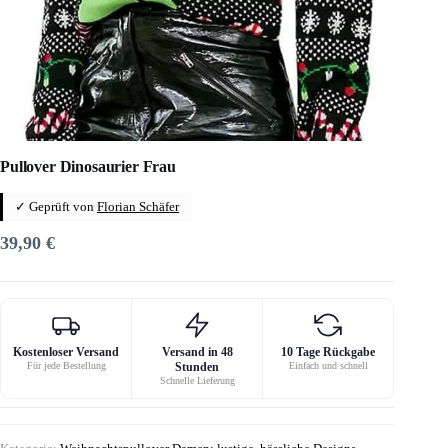
Pullover Dinosaurier Frau
✓ Geprüft von
Florian Schäfer
39,90
€
Kostenloser Versand
Versand in 48
10 Tage Rückgabe
Für jede Bestellung
Stunden
Einfach und schnell
Schnelle Lieferung