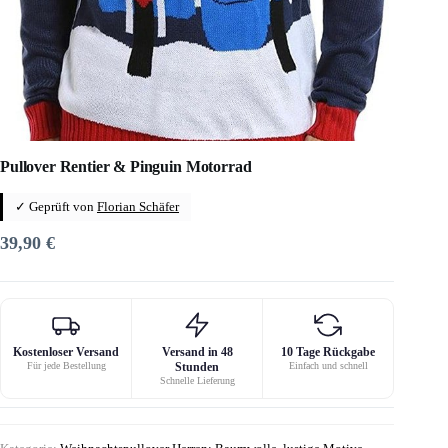
Pullover Rentier & Pinguin Motorrad
✓ Geprüft von
Florian Schäfer
39,90
€
Kostenloser Versand
Versand in 48
10 Tage Rückgabe
Für jede Bestellung
Stunden
Einfach und schnell
Schnelle Lieferung