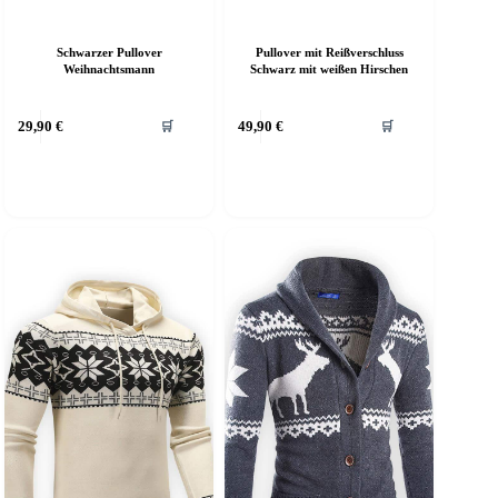
Pullover mit Reißverschluss
Schwarzer Pullover
Schwarz mit weißen Hirschen
Weihnachtsmann
ieses
Dieses
29,90
€
49,90
€
🛒
🛒
rodukt
Produkt
eist
weist
ehrere
mehrere
arianten
Varianten
f.
auf.
ie
Die
ptionen
Optionen
önnen
können
uf
auf
er
der
roduktseite
Produktseite
ewählt
gewählt
erden
werden