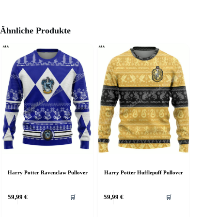
Ähnliche Produkte
Harry Potter Ravenclaw Pullover
Harry Potter Hufflepuff Pullover
ieses
Dieses
59,99
€
59,99
€
🛒
🛒
rodukt
Produkt
eist
weist
ehrere
mehrere