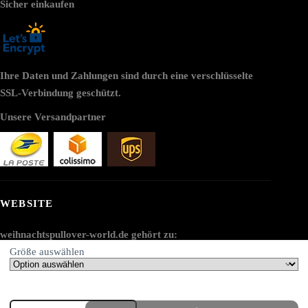
Sicher einkaufen
Ihre Daten und Zahlungen sind durch eine verschlüsselte
SSL-Verbindung geschützt.
Unsere Versandpartner
WEBSITE
weihnachtspullover-world.de gehört zu:
Größe auswählen
AV SEO LLC
Adresse:
Harry
1111B S Governors Ave STE 40127