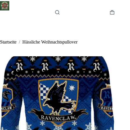
Zum
Inhalt
springen
Warenkor
Startseite
/
Hässliche Weihnachtspullover