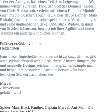
Jeder der Avengers hat seinen Teil dazu beigetragen, die Welt
immer wieder zu retten. Thor, der Gott des Donners, gespielt
von Chris Hemsworth, verleiht mit seinem Hammer Mjolnir
einen mythologischen Touch. Hulk alias Bruce Banner (Mark
Ruffalo) fasziniert durch seine spektakulären Verwandlungen
und seine unglaubliche Stärke. Und Black Widow, gespielt
von Scarlett Johansson, beweist mit ihrer Agilität und ihrem
Training ein außergewöhnliches Können.
Pullover erzählen von ihren
Heldentaten
Fans dieser Superhelden kommen nicht zu kurz, denn es gibt
auch Weihnachtspullover, die sie ehren. Abwechslungsreiche
und originelle Designs zeichnen ihre epischen Kämpfe nach
und heben ihre besonderen Attribute hervor – für einen
festlichen Stil, der Liebhabern des
Marvel
-Universums
gefallen wird
.
Spider-Man, Black Panther, Captain Marvel, Ant-Man: Die
neuen Stars des MCU