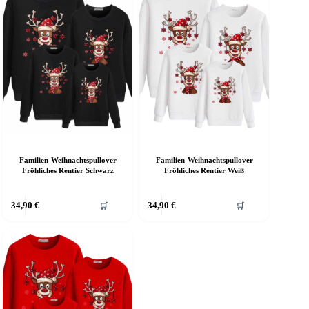
Familien-Weihnachtspullover
Familien-Weihnachtspullover
Fröhliches Rentier Schwarz
Fröhliches Rentier Weiß
ieses
Dieses
34,90
€
34,90
€
🛒
🛒
rodukt
Produkt
eist
weist
ehrere
mehrere
arianten
Varianten
f.
auf.
ie
Die
ptionen
Optionen
önnen
können
uf
auf